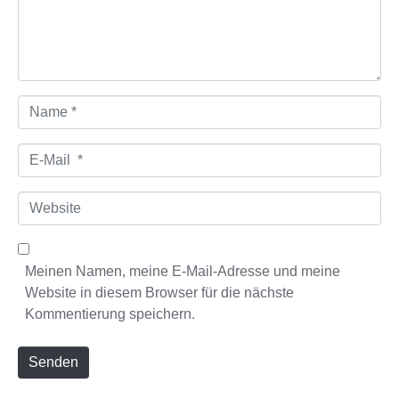
n
t
a
r
*
N
a
m
E
e
-
*
M
W
a
e
i
b
l
s
Meinen Namen, meine E-Mail-Adresse und meine
*
i
Website in diesem Browser für die nächste
t
Kommentierung speichern.
e
Senden