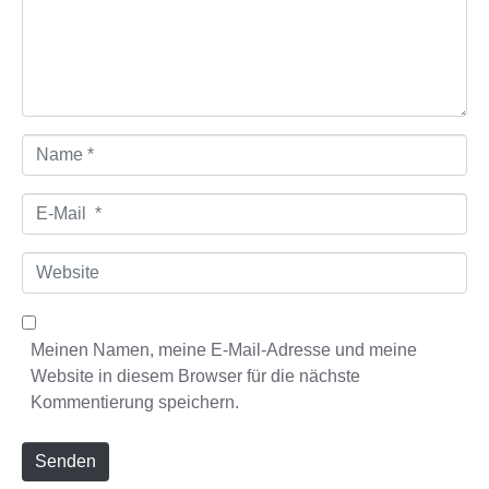
e
n
t
a
r
*
N
a
m
E
e
-
*
M
W
a
e
i
b
l
s
Meinen Namen, meine E-Mail-Adresse und meine
*
i
Website in diesem Browser für die nächste
t
Kommentierung speichern.
e
Senden