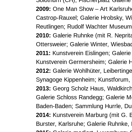
Solothurn (CH); Fischerplatz Galeri
2009:
One Man Show – Art Karlsruhe
Castrop-Rauxel; Galerie Hrobsky, Wi
Reutlingen; Rudolf Wachter Museum,
2010:
Galerie Ruhnke (mit R. Neprit
Ottersweier; Galerie Winter, Wiesba
2011:
Kunstverein Eislingen; Galerie 
Kunstverein Germersheim; Galerie H
2012:
Galerie Wohlhüter, Leiberting
Synagoge Kippenheim; Kunstforum, 
2013:
Georg Scholz Haus, Waldkirch
Galerie Schloss Randegg; Galerie Mo
Baden-Baden; Sammlung Hurrle, Dur
2014:
Kunstverein Marburg (mit G. Bi
Burster, Karlsruhe; Galerie Ruhnke,