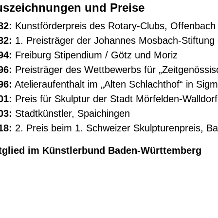
szeichnungen und Preise
82:
Kunstförderpreis des Rotary-Clubs, Offenbach
82:
1. Preisträger der Johannes Mosbach-Stiftung
94:
Freiburg Stipendium / Götz und Moriz
96:
Preisträger des Wettbewerbs für „Zeitgenössis
96:
Atelieraufenthalt im „Alten Schlachthof“ in Sig
01:
Preis für Skulptur der Stadt Mörfelden-Walldorf
03:
Stadtkünstler, Spaichingen
18:
2. Preis beim 1. Schweizer Skulpturenpreis, B
tglied im Künstlerbund Baden-Württemberg