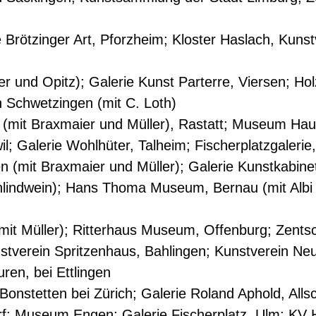
e Brötzinger Art, Pforzheim; Kloster Haslach, Kunst
er und Opitz); Galerie Kunst Parterre, Viersen; Ho
n Schwetzingen (mit C. Loth)
e (mit Braxmaier und Müller), Rastatt; Museum H
il; Galerie Wohlhüter, Talheim; Fischerplatzgalerie
 (mit Braxmaier und Müller); Galerie Kunstkabine
indwein); Hans Thoma Museum, Bernau (mit Albi Ma
(mit Müller); Ritterhaus Museum, Offenburg; Zents
stverein Spritzenhaus, Bahlingen; Kunstverein Neus
ren, bei Ettlingen
onstetten bei Zürich; Galerie Roland Aphold, Allsch
rf; Museum Engen; Galerie Fischerplatz, Ulm; KV