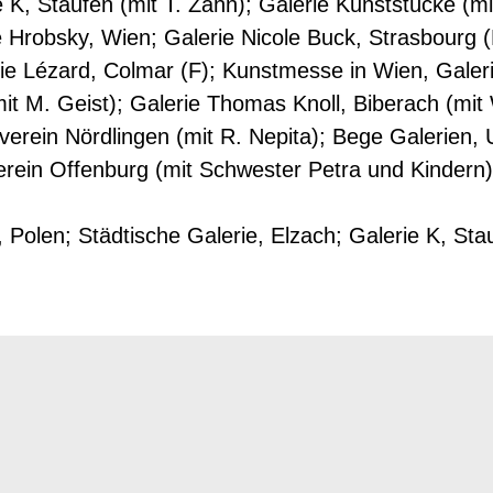
 K, Staufen (mit T. Zahn); Galerie Kunststücke (m
 Hrobsky, Wien; Galerie Nicole Buck, Strasbourg (
ie Lézard, Colmar (F); Kunstmesse in Wien, Galeri
mit M. Geist); Galerie Thomas Knoll, Biberach (mi
verein Nördlingen (mit R. Nepita); Bege Galerien, 
verein Offenburg (mit Schwester Petra und Kindern
olen; Städtische Galerie, Elzach; Galerie K, Stau