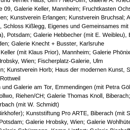
e und Vernet Haus, Ulm / Neu-Ulm; Galerie A. Knec
 09, Galerie Keller, Mannheim; Fruchtkasten Och
en; Kunstverein Erlangen; Kunstverein Bruchsal; 
 Schloss Kißlegg, Eigenes und Gemeinsames mit 
a), Potsdam; Galerie Hebbecher (mit E. Weibleu), 
den; Galerie Knecht + Busster, Karlsruhe
Keller (mit Klaus Prior), Mannheim; Galerie Phönix 
robsky, Wien; Fischerplatz-Galerie, Ulm
en; Kunstverein Horb; Haus der modernen Kunst, St
Rottweil
 und Galerie am Tor, Emmendingen (mit Petra Göh
llwo, Riehen/CH; Galerie Thomas Knoll, Biberach;
bach (mit W. Schmidt)
rkhofer); Kunststiftung Pro ARTE, Biberach (mit S
 Potsdam; Galerie Hrobsky, Wien; Galerie Wohlhüte