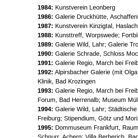
1984:
Kunstverein Leonberg
1986:
Galerie Druckhütte, Aschaffe
1987:
Kunstverein Kinzigtal, Haslach 
1988:
Kunsttreff, Worpswede; Fortbi
1989:
Galerie Wild, Lahr; Galerie Tro
1990:
Galerie Schrade, Schloss Moch
1991:
Galerie Regio, March bei Frei
1992:
Alpirsbacher Galerie (mit Olga 
Klinik, Bad Krozingen
1993:
Galerie Regio, March bei Freib
Forum, Bad Herrenalb; Museum Müllh
1994:
Galerie Wild, Lahr; Städtische 
Freiburg; Stipendium, Götz und Mori
1995:
Dommuseum Frankfurt, Raumins
Schnurr, Achern; Villa Berberich, B