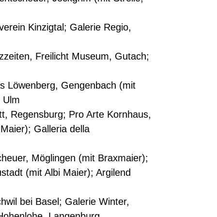
verein Kinzigtal; Galerie Regio,
lzzeiten, Freilicht Museum, Gutach;
aus Löwenberg, Gengenbach (mit
, Ulm
tt, Regensburg; Pro Arte Kornhaus,
ier); Galleria della
cheuer, Möglingen (mit Braxmaier);
tadt (mit Albi Maier); Argilend
wil bei Basel; Galerie Winter,
 Hohenlohe, Langenburg