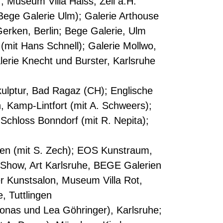
 Museum Villa Haiss, Zell a.H.
Bege Galerie Ulm); Galerie Arthouse
Gerken, Berlin; Bege Galerie, Ulm
(mit Hans Schnell); Galerie Mollwo,
erie Knecht und Burster, Karlsruhe
ulptur, Bad Ragaz (CH); Englische
 Kamp-Lintfort (mit A. Schweers);
Schloss Bonndorf (mit R. Nepita);
gen (mit S. Zech); EOS Kunstraum,
t Show, Art Karlsruhe, BEGE Galerien
r Kunstsalon, Museum Villa Rot,
, Tuttlingen
Jonas und Lea Göhringer), Karlsruhe;