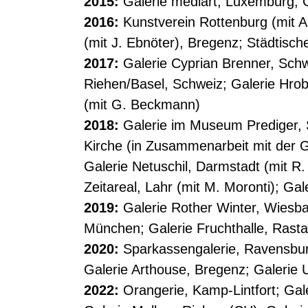
2015:
Galerie mediart, Luxemburg; Ga
2016:
Kunstverein Rottenburg (mit A.
(mit J. Ebnöter), Bregenz; Städtisch
2017:
Galerie Cyprian Brenner, Schw
Riehen/Basel, Schweiz; Galerie Hrob
(mit G. Beckmann)
2018:
Galerie im Museum Prediger, 
Kirche (in Zusammenarbeit mit der 
Galerie Netuschil, Darmstadt (mit 
Zeitareal, Lahr (mit M. Moronti); Gale
2019:
Galerie Rother Winter, Wiesba
München; Galerie Fruchthalle, Rasta
2020:
Sparkassengalerie, Ravensburg
Galerie Arthouse, Bregenz; Galerie Ul
2022:
Orangerie, Kamp-Lintfort; Gal