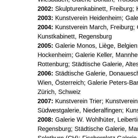
2002:
Skulpturenkabinett, Freiburg;
2003:
Kunstverein Heidenheim; Galer
2004:
Kunstverein March, Freiburg; G
Kunstkabinett, Regensburg
2005:
Galerie Monos, Liège, Belgie
Hockenheim; Galerie Keller, Mannhe
Rottenburg; Städtische Galerie, Alte
2006:
Städtische Galerie, Donauesch
Wien, Österreich; Galerie Peters-Ba
Zürich, Schweiz
2007:
Kunstverein Trier; Kunstverein
Südwestgalerie, Niederalfingen; Kun
2008:
Galerie W. Wohlhüter, Leibert
Regensburg; Städtische Galerie, Mar