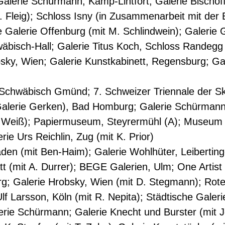
lerie Schürmann, Kamp-Lintfort; Galerie Bischoff,
 Fleig); Schloss Isny (in Zusammenarbeit mit der 
e Galerie Offenburg (mit M. Schlindwein); Galerie 
äbisch-Hall; Galerie Titus Koch, Schloss Randegg 
sky, Wien; Galerie Kunstkabinett, Regensburg; Gal
Schwäbisch Gmünd; 7. Schweizer Triennale der Sk
Galerie Gerken), Bad Homburg; Galerie Schürmann,
R. Weiß); Papiermuseum, Steyrermühl (A); Museum 
rie Urs Reichlin, Zug (mit K. Prior)
den (mit Ben-Haim); Galerie Wohlhüter, Leibertin
tt (mit A. Durrer); BEGE Galerien, Ulm; One Artis
; Galerie Hrobsky, Wien (mit D. Stegmann); Rote
f Larsson, Köln (mit R. Nepita); Städtische Galerie
erie Schürmann; Galerie Knecht und Burster (mit 