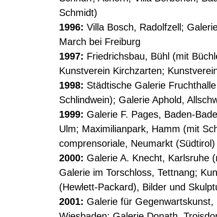
Schmidt)
1996:
Villa Bosch, Radolfzell; Galeri
March bei Freiburg
1997:
Friedrichsbau, Bühl (mit Büchl
Kunstverein Kirchzarten; Kunstverei
1998:
Städtische Galerie Fruchthall
Schlindwein); Galerie Aphold, Allschw
1999:
Galerie F. Pages, Baden-Baden
Ulm; Maximilianpark, Hamm (mit Schl
comprensoriale, Neumarkt (Südtirol)
2000:
Galerie A. Knecht, Karlsruhe 
Galerie im Torschloss, Tettnang; Kun
(Hewlett-Packard), Bilder und Skulptu
2001:
Galerie für Gegenwartskunst, B
Wiesbaden; Galerie Donath, Troisdo